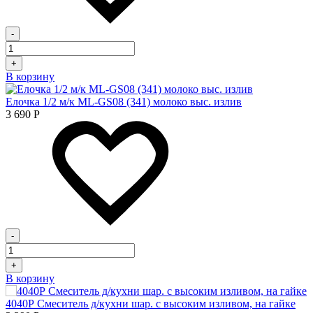
-
+
В корзину
Елочка 1/2 м/к ML-GS08 (341) молоко выс. излив
3 690
Р
-
+
В корзину
4040Р Смеситель д/кухни шар. с высоким изливом, на гайке