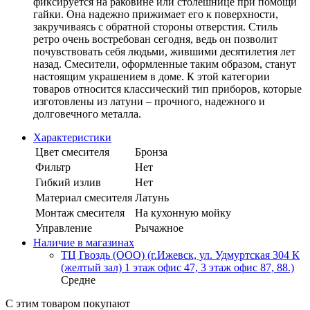
фиксируется на раковине или столешнице при помощи
гайки. Она надежно прижимает его к поверхности,
закручиваясь с обратной стороны отверстия. Стиль
ретро очень востребован сегодня, ведь он позволит
почувствовать себя людьми, жившими десятилетия лет
назад. Смесители, оформленные таким образом, станут
настоящим украшением в доме. К этой категории
товаров относится классический тип приборов, которые
изготовлены из латуни – прочного, надежного и
долговечного металла.
Характеристики
Цвет смесителя
Бронза
Фильтр
Нет
Гибкий излив
Нет
Материал смесителя
Латунь
Монтаж смесителя
На кухонную мойку
Управление
Рычажное
Наличие в магазинах
ТЦ Гвоздь (ООО) (г.Ижевск, ул. Удмуртская 304 К
(желтый зал) 1 этаж офис 47, 3 этаж офис 87, 88.)
Средне
С этим товаром покупают