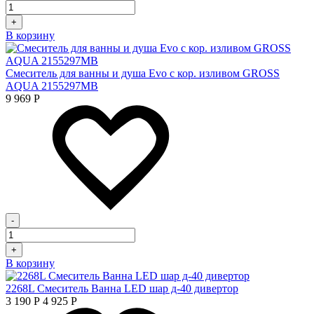
+
В корзину
Смеситель для ванны и душа Evo с кор. изливом GROSS
AQUA 2155297MB
9 969
Р
-
+
В корзину
2268L Смеситель Ванна LED шар д-40 дивертор
3 190
Р
4 925
Р