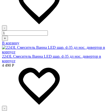
-
+
В корзину
2243L Смеситель Ванна LED шар. d-35 дл нос. дивертор в
корпусе
4 490
Р
-