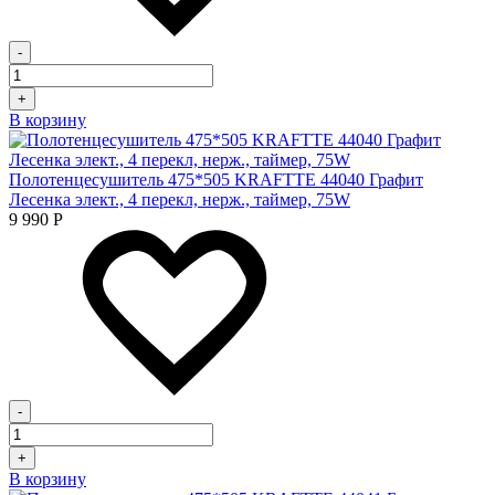
-
+
В корзину
Полотенцесушитель 475*505 KRAFTTE 44040 Графит
Лесенка элект., 4 перекл, нерж., таймер, 75W
9 990
Р
-
+
В корзину