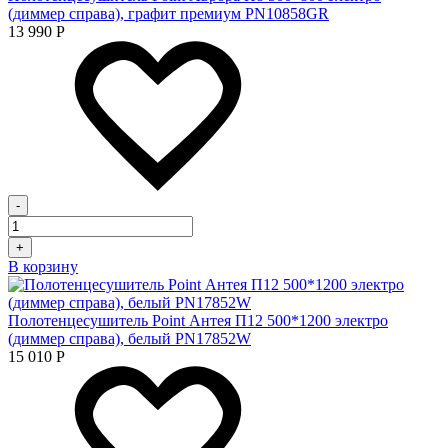
(диммер справа), графит премиум PN10858GR
13 990
Р
-
+
В корзину
Полотенцесушитель Point Антея П12 500*1200 электро
(диммер справа), белый PN17852W
15 010
Р