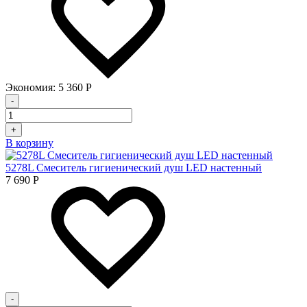
Экономия:
5 360
Р
-
+
В корзину
5278L Смеситель гигиенический душ LED настенный
7 690
Р
-