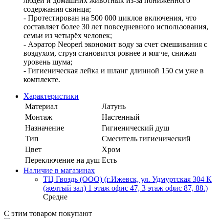
людей и домашних животных из-за пониженного
содержания свинца;
- Протестирован на 500 000 циклов включения, что
составляет более 30 лет повседневного использования,
семьи из четырёх человек;
- Аэратор Neoperl экономит воду за счет смешивания с
воздухом, струя становится ровнее и мягче, снижая
уровень шума;
- Гигиеническая лейка и шланг длинной 150 см уже в
комплекте.
Характеристики
Материал
Латунь
Монтаж
Настенный
Назначение
Гигиенический душ
Тип
Смеситель гигиенический
Цвет
Хром
Переключение на душ
Есть
Наличие в магазинах
ТЦ Гвоздь (ООО) (г.Ижевск, ул. Удмуртская 304 К
(желтый зал) 1 этаж офис 47, 3 этаж офис 87, 88.)
Средне
С этим товаром покупают