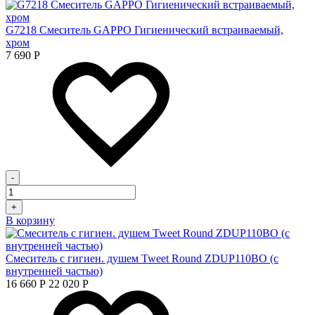
G7218 Смеситель GAPPO Гигиенический встраиваемый,
хром
7 690
Р
-
+
В корзину
Смеситель с гигиен. душем Tweet Round ZDUP110BO (с
внутренней частью)
16 660
Р
22 020
Р