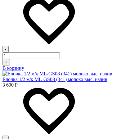
-
+
В корзину
Елочка 1/2 м/к ML-GS08 (341) молоко выс. излив
3 690
Р
-