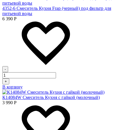
4352-6 Смеситель Кухня Frap (черный) под фильтр для
питьевой воды
6 390
Р
-
+
В корзину
К14084W Смеситель Кухня с гайкой (молочный)
3 990
Р