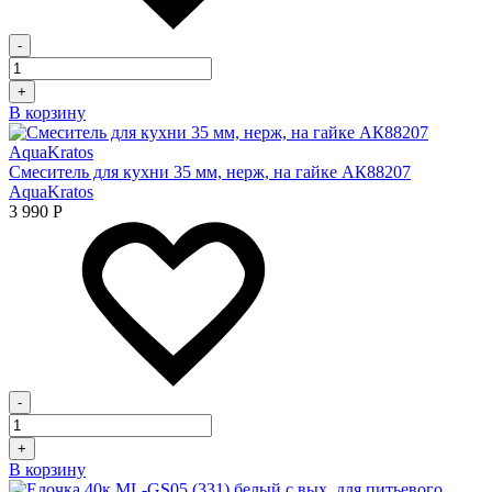
-
+
В корзину
Смеситель для кухни 35 мм, нерж, на гайке АК88207
AquaKratos
3 990
Р
-
+
В корзину