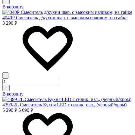
+
В корзину
4040Р Смеситель д/кухни шар. с высоким изливом, на гайке
3 290
Р
-
+
В корзину
4399-2L Смеситель Кухня LED с силик. изл., (черный/хром)
5 290
Р
5 690
Р