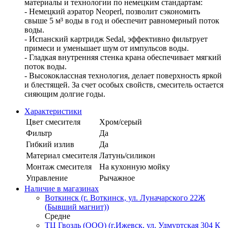
материалы и технологии по немецким стандартам:
- Немецкий аэратор Neoperl, позволит сэкономить
свыше 5 м³ воды в год и обеспечит равномерный поток
воды.
- Испанский картридж Sedal, эффективно фильтрует
примеси и уменьшает шум от импульсов воды.
- Гладкая внутренняя стенка крана обеспечивает мягкий
поток воды.
- Высококлассная технология, делает поверхность яркой
и блестящей. За счет особых свойств, смеситель остается
сияющим долгие годы.
Характеристики
Цвет смесителя
Хром/серый
Фильтр
Да
Гибкий излив
Да
Материал смесителя
Латунь/силикон
Монтаж смесителя
На кухонную мойку
Управление
Рычажное
Наличие в магазинах
Воткинск (г. Воткинск, ул. Луначарского 22Ж
(Бывший магнит))
Средне
ТЦ Гвоздь (ООО) (г.Ижевск, ул. Удмуртская 304 К