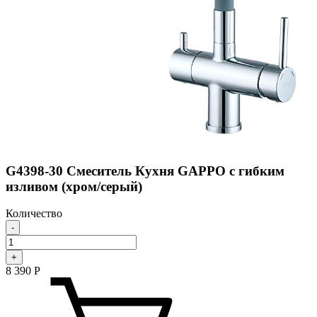
G4398-30 Смеситель Кухня GAPPO с гибким
изливом (хром/серый)
Количество
-
+
8 390
Р