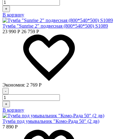
+
В корзину
Тумба "Sunrise 2" подвесная (800*540*500) S1089
23 990
Р
26 759
Р
Экономия:
2 769
Р
-
+
В корзину
Тумба под умывальник "Комо-Рада 50" (2 дв)
7 890
Р